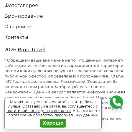
Фотогалерея
Бронирование
О сервисе
Контакты
2026
Broni.travel
* Обращаем ваше внимание на то, что данный интернет-
сайт носит исключительно информационный характер и
ни при каких условиях результаты расчетов не являются
публичной офертой, определяемой положениями Статьи
437 Гражданского кодекса Российской Федерации. За
окончательным расчетом обращайтесь к нашим
менеджерам. Данный ресурс является информационным
сайтом сервиса бронирования Broni.travel. Парк-отель
Мы используем cookies, чтобы сайт работал
Lesnoy / Лесной. Сайт онлайн бронирования номеров.
лучше. Оставаясь на сайте, вы соглашаетесь с
Актуальные цены, прайс-листы и наличие мест. Акции и
политикой конфиденциальности
. А также даёте
спецпредложения. Выгодное бронирование.
согласие на обработку персональных данных
Индивидуальный менеджер. Не является официальным
Хорошо
сайтом объекта размещения.